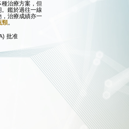
多種治療方案，但
期。鑑於過往一線
物
，治療成績亦一
瓶頸
。
A) 批准