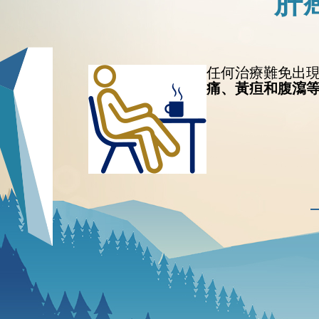
肝
任何治療難免出
痛、黃疸和腹瀉