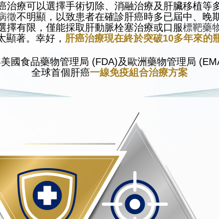
癌治療可以選擇手術切除、消融治療及肝臟移植等
病徵
不明顯，以致患者在確診肝癌時多已屆中、晚
選擇有限，僅能採取肝動脈栓塞治療或口服
標靶藥
太顯著。幸好，
肝癌治療現在終於突破10多年來的
年美國食品藥物管理局 (FDA)及歐洲藥物管理局 (EM
全球首個肝癌
一線免疫組合治療方案