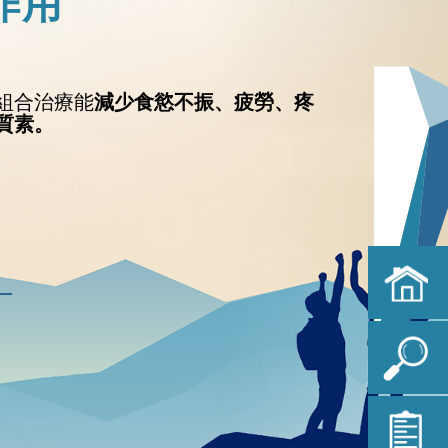
作用
組合治療能
減少食慾不振、疲勞、疼
質素。