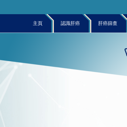
主頁
認識肝癌
肝癌篩查