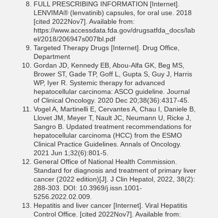
FULL PRESCRIBING INFORMATION [Internet].
LENVIMA® (lenvatinib) capsules, for oral use. 2018
[cited 2022Nov7]. Available from:
https://www.accessdata.fda.gov/drugsatfda_docs/lab
el/2018/206947s007lbl.pdf
Targeted Therapy Drugs [Internet]. Drug Office,
Department
Gordan JD, Kennedy EB, Abou-Alfa GK, Beg MS,
Brower ST, Gade TP, Goff L, Gupta S, Guy J, Harris
WP, Iyer R. Systemic therapy for advanced
hepatocellular carcinoma: ASCO guideline. Journal
of Clinical Oncology. 2020 Dec 20;38(36):4317-45.
Vogel A, Martinelli E, Cervantes A, Chau I, Daniele B,
Llovet JM, Meyer T, Nault JC, Neumann U, Ricke J,
Sangro B. Updated treatment recommendations for
hepatocellular carcinoma (HCC) from the ESMO
Clinical Practice Guidelines. Annals of Oncology.
2021 Jun 1;32(6):801-5.
General Office of National Health Commission.
Standard for diagnosis and treatment of primary liver
cancer (2022 edition)[J]. J Clin Hepatol, 2022, 38(2):
288-303. DOI: 10.3969/j.issn.1001-
5256.2022.02.009.
Hepatitis and liver cancer [Internet]. Viral Hepatitis
Control Office. [cited 2022Nov7]. Available from: