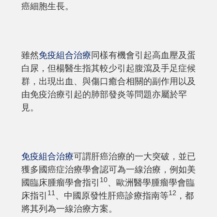
癌細胞生長。
雖然
免疫組合治療
同樣有機會引起高血壓及蛋
白尿，但楊醫生指其較少引起腹瀉及手足症候
群，出現出血、與傷口癒合相關的副作用以及
由免疫治療引起的肺部發炎等問題亦屬於罕
見。
免疫組合治療
可謂肝癌治療的一大突破，並已
獲多國癌症治療學會認可為一線治療，例如美
10
國臨床腫瘤學會指引
、歐洲醫學腫瘤學會臨
11
12
床指引
、中國原發性肝癌診療指南等
，都
將其列為一線治療方案。