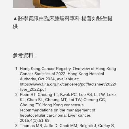
▲醫學資訊由臨床腫瘤科專科 楊善如醫生提
供
參考資料：
Hong Kong Cancer Registry. Overview of Hong Kong
Cancer Statistics of 2022, Hong Kong Hospital
Authority, Oct 2024, available at:
https://www3.ha.org.hk/cancereg/pdf/factsheet/2022/
liver_2022.pdf
Poon RT, Cheung TT, Kwok PC, Lee AS, Li TW, Loke
KL, Chan SL, Cheung MT, Lai TW, Cheung CC,
Cheung FY. Hong Kong consensus
recommendations on the management of
hepatocellular carcinoma. Liver cancer.
2015;4(1):51-69.
Thomas MB, Jaffe D, Choti MM, Belghiti J, Curley S,