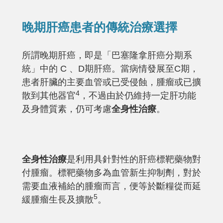
晚期
肝癌
患者的傳統
治療
選擇
所謂晚期肝癌，即是「巴塞隆拿肝癌分期系
統」中的 C 、D期肝癌。當病情發展至C期，
患者肝臟的主要血管或已受侵蝕，腫瘤或已擴
4
散到其他器官
，不過由於仍維持一定肝功能
及身體質素，仍可考慮
全身性治療
。
全身性治療
是利用具針對性的肝癌標靶藥物對
付腫瘤。標靶藥物多為血管新生抑制劑，對於
需要血液補給的腫瘤而言，便等於斷糧從而延
5
緩腫瘤生長及擴散
。