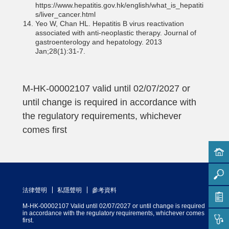
https://www.hepatitis.gov.hk/english/what_is_hepatiti
s/liver_cancer.html
Yeo W, Chan HL. Hepatitis B virus reactivation
associated with anti‐neoplastic therapy. Journal of
gastroenterology and hepatology. 2013
Jan;28(1):31-7.
M-HK-00002107 valid until 02/07/2027 or
until change is required in accordance with
the regulatory requirements, whichever
comes first
法律聲明
私隱聲明
參考資料
M-HK-00002107 Valid until 02/07/2027 or until change is required
in accordance with the regulatory requirements, whichever comes
first.