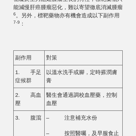
能減慢肝癌腫瘤惡化，難以寄望徹底消滅腫瘤
6
。另外，標靶藥物亦有機會造成以下副作用
7-9
：
副作用
對策
1. 手足
以溫水洗手或腳，定時搽潤膚
症候群
膏
2. 高血
醫生會通過調校血壓藥，控制
壓
血壓
3. 腹瀉
– 注意補充水份
– 按照醫囑，及早服食止