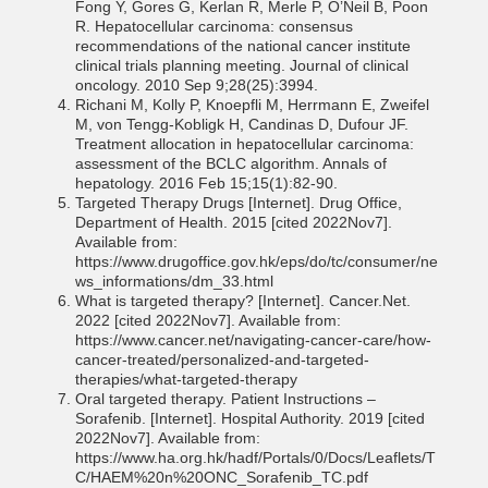
Fong Y, Gores G, Kerlan R, Merle P, O’Neil B, Poon
R. Hepatocellular carcinoma: consensus
recommendations of the national cancer institute
clinical trials planning meeting. Journal of clinical
oncology. 2010 Sep 9;28(25):3994.
Richani M, Kolly P, Knoepfli M, Herrmann E, Zweifel
M, von Tengg-Kobligk H, Candinas D, Dufour JF.
Treatment allocation in hepatocellular carcinoma:
assessment of the BCLC algorithm. Annals of
hepatology. 2016 Feb 15;15(1):82-90.
Targeted Therapy Drugs [Internet]. Drug Office,
Department of Health. 2015 [cited 2022Nov7].
Available from:
https://www.drugoffice.gov.hk/eps/do/tc/consumer/ne
ws_informations/dm_33.html
What is targeted therapy? [Internet]. Cancer.Net.
2022 [cited 2022Nov7]. Available from:
https://www.cancer.net/navigating-cancer-care/how-
cancer-treated/personalized-and-targeted-
therapies/what-targeted-therapy
Oral targeted therapy. Patient Instructions –
Sorafenib. [Internet]. Hospital Authority. 2019 [cited
2022Nov7]. Available from:
https://www.ha.org.hk/hadf/Portals/0/Docs/Leaflets/T
C/HAEM%20n%20ONC_Sorafenib_TC.pdf