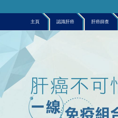
主頁
認識肝癌
肝癌篩查