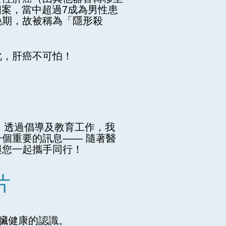
個案，當中超過7成為男性患
晚期，故被稱為「隱形殺
此，肝癌不可怕！
台。透過倡導及教育工作，我
個重要的訊息—— 隨著醫
與您一起攜手同行！
片
臟健康的認識。