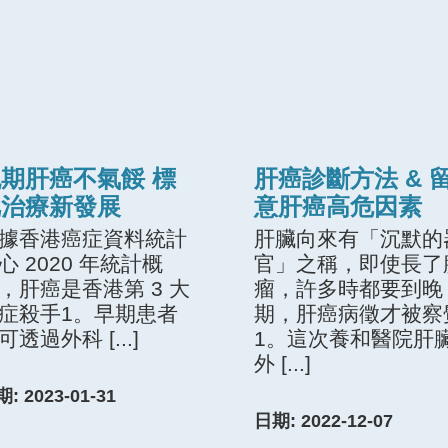
期肝癌不氣餒 標
肝癌診斷方法 & 
靶治療新發展
意肝癌高危因素
據香港癌症資料統計
肝臟向來有「沉默的
心 2020 年統計概
官」之稱，即使長了
，肝癌是香港第 3 大
瘤，許多時都要到晚
症殺手1。早期患者
期，肝癌病徵才被察
可透過外科 [...]
1。這次養和醫院肝
外 [...]
: 2023-01-31
日期: 2022-12-07