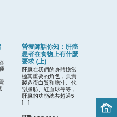
留
營養師話你知：肝癌
患者在食物上有什麼
要求 (上)
器
腫
肝臟在我們的身體擔當
極其重要的角色，負責
覺
製造蛋白質和膽汁、代
臟
謝脂肪、紅血球等等，
肝臟的功能總共超過5
[...]