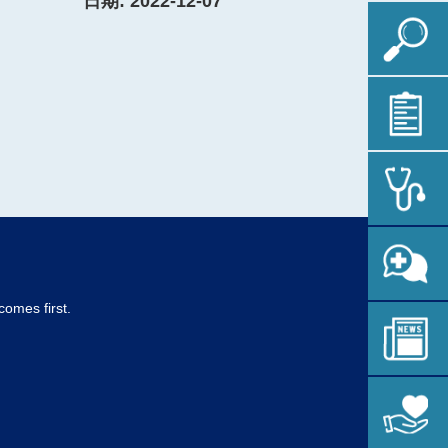
日期: 2022-12-07
comes first.