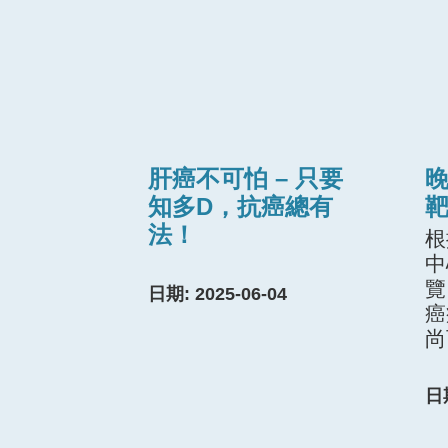
肝癌不可怕 – 只要
晚
知多D，抗癌總有
法！
根
中
覽
日期: 2025-06-04
癌
尚
日期