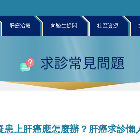
肝癌治療
向醫生提問
社區資源
疑患上肝癌應怎麼辦？肝癌求診懶