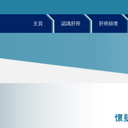
主頁
認識肝癌
肝癌篩查
懷